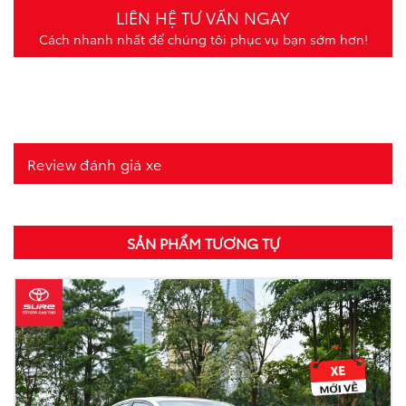
LIÊN HỆ TƯ VẤN NGAY
Cách nhanh nhất để chúng tôi phục vụ bạn sớm hơn!
Review đánh giá xe
SẢN PHẨM TƯƠNG TỰ