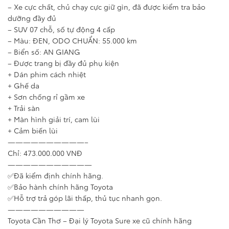
– Xe cực chất, chủ chạy cực giữ gìn, đã được kiểm tra bảo
dưỡng đầy đủ
– SUV 07 chỗ, số tự động 4 cấp
– Màu: ĐEN, ODO CHUẨN: 55.000 km
– Biển số: AN GIANG
– Được trang bị đầy đủ phụ kiện
+ Dán phim cách nhiệt
+ Ghế da
+ Sơn chống rỉ gầm xe
+ Trải sàn
+ Màn hình giải trí, cam lùi
+ Cảm biến lùi
——————————–
Chỉ: 473.000.000 VNĐ
———————————
✅Đã kiểm định chính hãng.
✅Bảo hành chính hãng Toyota
✅Hỗ trợ trả góp lãi thấp, thủ tục nhanh gọn.
——————————
Toyota Cần Thơ – Đại lý Toyota Sure xe cũ chính hãng