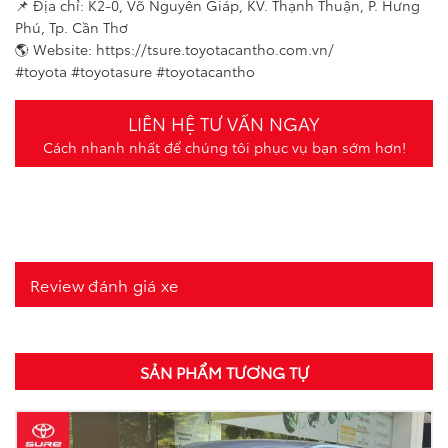
📌 Địa chỉ: K2-0, Võ Nguyên Giáp, KV. Thạnh Thuận, P. Hưng
Phú, Tp. Cần Thơ
🌎 Website: https://tsure.toyotacantho.com.vn/
#toyota #toyotasure #toyotacantho
LIÊN HỆ TƯ VẤN NGAY
Cách nhanh nhất để chúng tôi phục vụ bạn sớm hơn!
Review đánh giá xe
SẢN PHẨM TƯƠNG TỰ