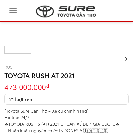
Skip
to
content
RUSH
TOYOTA RUSH AT 2021
473.000.000
₫
21 lượt xem
[Toyota Sure Cần Thơ – Xe cũ chính hãng]:
Hotline 24/7:
🔥TOYOTA RUSH S (AT) 2021 CHUẨN XẾ ĐẸP, GIÁ CỰC IU🔥
– Nhập khẩu nguyên chiếc INDONESIA 🇮🇩🇮🇩🇮🇩